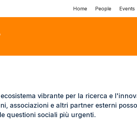
Home
People
Events
ip to main content
Skip to navigat
r
ecosistema vibrante per la ricerca e l'innov
ni, associazioni e altri partner esterni pos
e questioni sociali più urgenti.